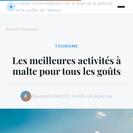
Cultiver l'émerveillement par le grain de la pellicule
et le souffle de l'ailleurs.
Accueil
›
Tourisme
TOURISME
Les meilleures activités à
malte pour tous les goûts
Éléanore
10/06/2025 14:42
6 min de lecture
É