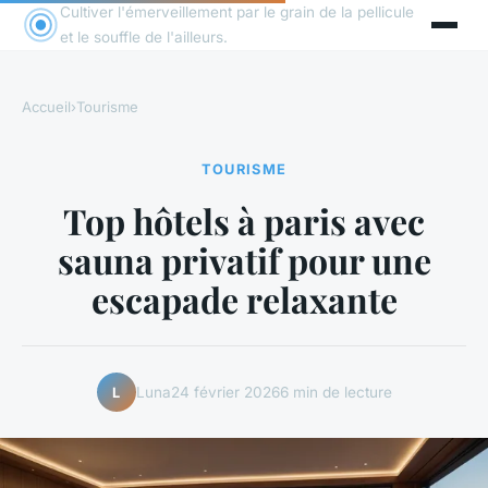
Cultiver l'émerveillement par le grain de la pellicule
et le souffle de l'ailleurs.
Accueil
›
Tourisme
TOURISME
Top hôtels à paris avec
sauna privatif pour une
escapade relaxante
Luna
24 février 2026
6 min de lecture
L