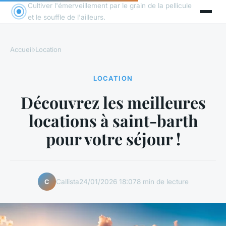
Cultiver l'émerveillement par le grain de la pellicule
et le souffle de l'ailleurs.
Accueil
›
Location
LOCATION
Découvrez les meilleures
locations à saint-barth
pour votre séjour !
Callista
24/01/2026 18:07
8 min de lecture
C