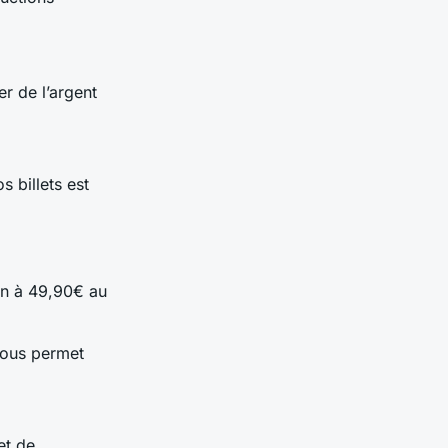
r de l’argent
s billets est
on à 49,90€ au
vous permet
et de