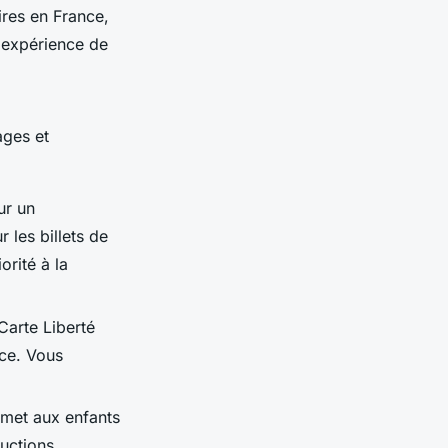
ires en France,
e expérience de
ages et
ur un
 les billets de
rité à la
 Carte Liberté
nce. Vous
rmet aux enfants
ductions