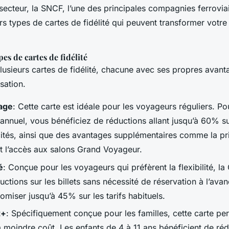
 secteur, la SNCF, l’une des principales compagnies ferrovia
s types de cartes de fidélité qui peuvent transformer votr
pes de cartes de fidélité
lusieurs cartes de fidélité, chacune avec ses propres avant
isation.
age
: Cette carte est idéale pour les voyageurs réguliers. Po
nnuel, vous bénéficiez de réductions allant jusqu’à 60% sur
cités, ainsi que des avantages supplémentaires comme la prio
et l’accès aux salons Grand Voyageur.
é
: Conçue pour les voyageurs qui préfèrent la flexibilité, la
uctions sur les billets sans nécessité de réservation à l’ava
miser jusqu’à 45% sur les tarifs habituels.
t+
: Spécifiquement conçue pour les familles, cette carte pe
 moindre coût. Les enfants de 4 à 11 ans bénéficient de ré