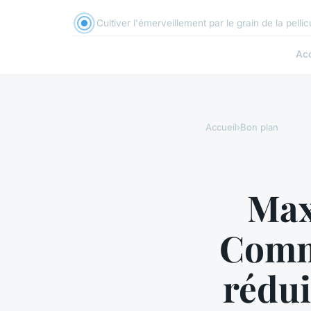
Cultiver l'émerveillement par le grain de la pellicul
Acc
Accueil
›
Bon plan
Max
Comme
rédui