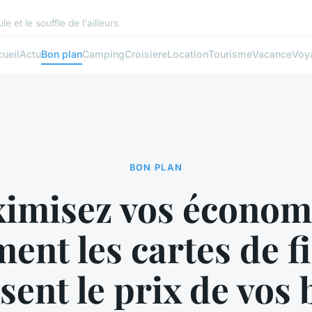
e et le souffle de l'ailleurs.
ueil
Actu
Bon plan
Camping
Croisiere
Location
Tourisme
Vacance
Voy
BON PLAN
imisez vos économi
nt les cartes de fi
sent le prix de vos b