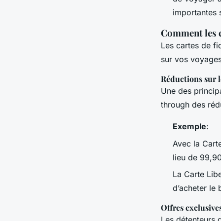
importantes su
Comment les ca
Les cartes de f
sur vos voyages
Réductions sur le
Une des principa
through des rédu
Exemple
:
Avec la Cart
lieu de 99,9
La Carte Lib
d’acheter le 
Offres exclusive
Les détenteurs d