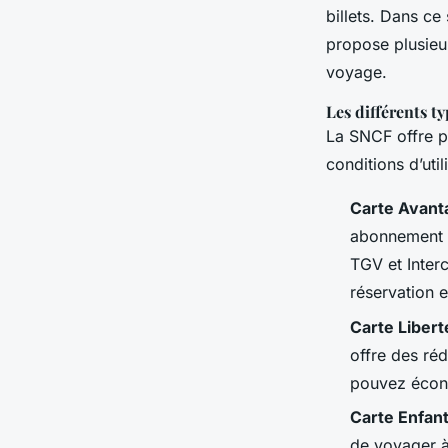
billets. Dans ce
propose plusieur
voyage.
Les différents ty
La SNCF offre p
conditions d’util
Carte Avant
abonnement a
TGV et Inter
réservation 
Carte Libert
offre des réd
pouvez écono
Carte Enfan
de voyager à