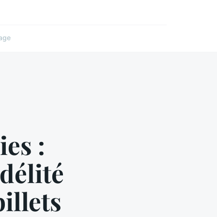
age
es :
délité
illets