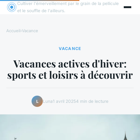
Cultiver l'émerveillement par le grain de la pellicule
et le souffle de l'ailleurs.
Accueil
›
Vacance
VACANCE
Vacances actives d'hiver:
sports et loisirs à découvrir
Luna
1 avril 2025
4 min de lecture
L