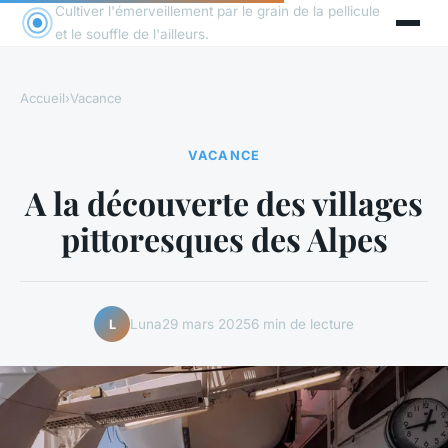
Cultiver l'émerveillement par le grain de la pellicule
et le souffle de l'ailleurs.
Accueil
›
Vacance
VACANCE
A la découverte des villages
pittoresques des Alpes
Luna
29 mars 2025
6 min de lecture
L